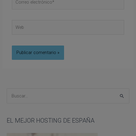
electrónico*
Web
B
u
s
EL MEJOR HOSTING DE ESPAÑA
c
a