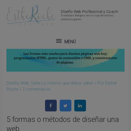
Ir
Navegación
MENÚ
al
de
Diseño Web Profesional y Coach
Diseñadora Web para servicios profesionales,
contenido
entradas
autónomos, pymes
MENÚ
Diseño Web
,
Serie Lo mínimo que debes saber
/ Por
Esther
Roche
/
2 comentarios
5 formas o métodos de diseñar una
web