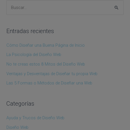
B
u
s
Entradas recientes
c
a
Cómo Diseñar una Buena Página de Inicio
r
La Psicología del Diseño Web
p
No te creas estos 8 Mitos del Diseño Web
o
Ventajas y Desventajas de Diseñar tu propia Web
r
Las 5 Formas o Métodos de Diseñar una Web
:
Categorías
Ayuda y Trucos de Diseño Web
Diseño Web