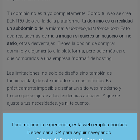
Tu dominio no es tuyo completamente. Como tu web se crea
DENTRO de otra, la de la plataforma,
tu dominio es en realidad
un subdominio
de la misma:
tudominio.plataforma.com
. Esto
acarrea, además de
mala imagen si quieres un negocio online
serio
, otras desventajas. Tienes la opción de comprar
dominio y alojamiento a la plataforma, pero sale más caro
que comprarlos a una empresa “normal” de hosting.
Las limitaciones, no solo de diseño sino también de
funcionalidad, de este método son casi infinitas. Es
prácticamente imposible diseñar un sitio web moderno y
fresco que se ajuste a las tendencias actuales. Y que se
ajuste a tus necesidades, ya ni te cuento.
Otra desventaja es que, si creas tu sitio web a través de una
Para mejorar tu experiencia, esta web emplea cookies.
plataforma de éstas, no podrás en el futuro “llevártela” a otro
Debes dar al OK para seguir navegando.
hosting. Si diseñas tu web con uno de los dos métodos