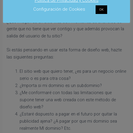
Política de Privacidad y Cookies
anteriores, sí.
Configuración de Cookies
OK
A menos que pagues, en tu web aparecerá publicidad ajena.
¿Qué imagen da un sitio web con montones de anuncios de
gente que no tiene que ver contigo y que además provocan la
salida del usuario de tu sitio?
Si estás pensando en usar esta forma de diseño web, hazte
las siguientes preguntas:
El sitio web que quiero tener, ¿es para un negocio online
serio o es para otra cosa?
¿Importa si mi dominio es un subdominio?
¿Me conformaré con todas las limitaciones que
supone tener una web creada con este método de
diseño web?
¿Estaré dispuesto a pagar en el futuro por quitar la
publicidad ajena? ¿A pagar por que mi dominio sea
realmente MI dominio? Etc.